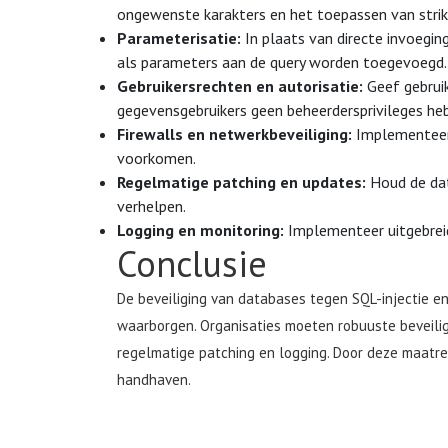
ongewenste karakters en het toepassen van strik
Parameterisatie:
In plaats van directe invoegin
als parameters aan de query worden toegevoegd.
Gebruikersrechten en autorisatie:
Geef gebruik
gegevensgebruikers geen beheerdersprivileges he
Firewalls en netwerkbeveiliging:
Implementeer 
voorkomen.
Regelmatige patching en updates:
Houd de dat
verhelpen.
Logging en monitoring:
Implementeer uitgebreid
Conclusie
De beveiliging van databases tegen SQL-injectie en
waarborgen. Organisaties moeten robuuste beveilig
regelmatige patching en logging. Door deze maatre
handhaven.