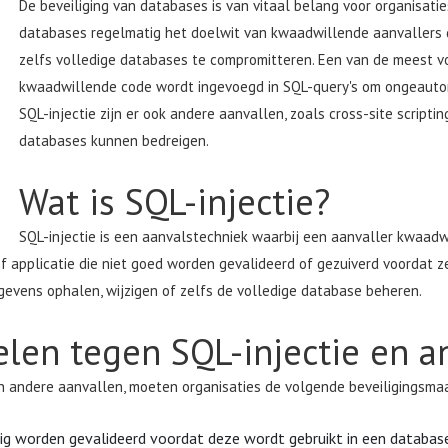
De beveiliging van databases is van vitaal belang voor organisati
databases regelmatig het doelwit van kwaadwillende aanvallers d
zelfs volledige databases te compromitteren. Een van de meest vo
kwaadwillende code wordt ingevoegd in SQL-query's om ongeautor
SQL-injectie zijn er ook andere aanvallen, zoals cross-site scriptin
databases kunnen bedreigen.
Wat is SQL-injectie?
SQL-injectie is een aanvalstechniek waarbij een aanvaller kwaadw
f applicatie die niet goed worden gevalideerd of gezuiverd voordat z
gevens ophalen, wijzigen of zelfs de volledige database beheren.
len tegen SQL-injectie en a
 andere aanvallen, moeten organisaties de volgende beveiligingsma
ig worden gevalideerd voordat deze wordt gebruikt in een databas