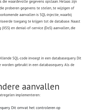
es die waardevolle gegevens opslaan. Helaas zijn
ie proberen gegevens te stelen, te wijzigen of
orkomende aanvallen is SQL-injectie, waarbij
iseerde toegang te krijgen tot de database. Naast
g (XSS) en denial-of-service (DoS) aanvallen, die
illende SQL-code invoegt in een databasequery. Dit
e worden gebruikt in een databasequery. Als de
ndere aanvallen
atregelen implementeren:
equery. Dit omvat het controleren op