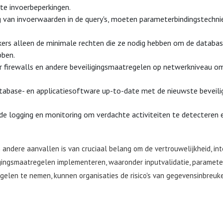
te invoerbeperkingen.
g van invoerwaarden in de query's, moeten parameterbindingstechni
ers alleen de minimale rechten die ze nodig hebben om de database
bben.
firewalls en andere beveiligingsmaatregelen op netwerkniveau o
abase- en applicatiesoftware up-to-date met de nieuwste beveil
e logging en monitoring om verdachte activiteiten te detecteren en
 andere aanvallen is van cruciaal belang om de vertrouwelijkheid, in
ingsmaatregelen implementeren, waaronder inputvalidatie, parameteri
gelen te nemen, kunnen organisaties de risico's van gegevensinbreuk